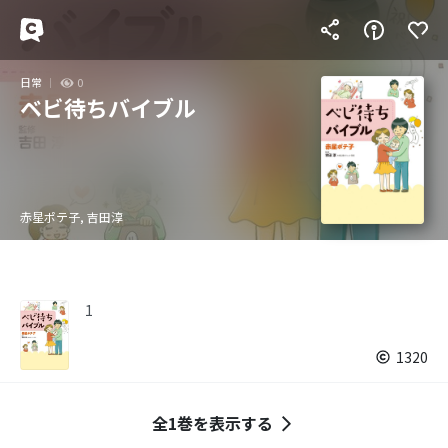
日常
0
ベビ待ちバイブル
赤星ポテ子, 吉田淳
1
1320
全1巻を表示する