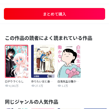
まとめて購入
この作品の読者によく読まれている作品
ロヂウラくらし
作りたい女と食べたい女【分冊版】
白兎先生は働かない【タテヨミ】
4,041万
27.3万
1.2万
同じジャンルの人気作品