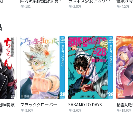
版】
陣内流柔術流浪伝 真島、爆ぜる！！
ラスボス少女アカリ～ワタシより強いやつに会いに現代に行く～【タテヨミ】
181
2.5万
4.2万
品
組鎮魂歌
ブラッククローバー
SAKAMOTO DAYS
精霊幻想
5.9万
2.0万
19.6万