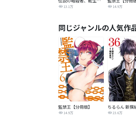
伝説の暗殺者、転生したら王家の愛され末娘になってしまいまして。【タテヨミ】
監禁王【分冊
13.1万
14.9万
同じジャンルの人気作
監禁王【分冊版】
ちるらん 新撰
14.9万
23.6万