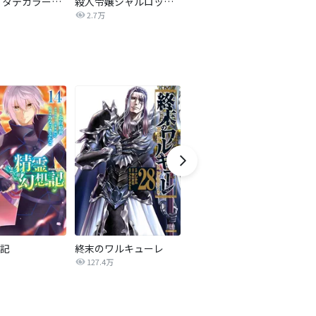
怪獣８号 タテカラー版【タテヨミ】
殺人令嬢シャルロット【タテヨミ】
ダンジョン飯
暴
2.7万
5,433
記
終末のワルキューレ
逃げ上手の若君
127.4万
1.0万