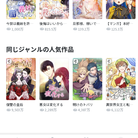
今世は義妹を許しません
後悔はいいから殺してください
旦那様、稼いで離婚させていただきます！
【マンガ】本好きの下剋上 第四部
1,000万
815.5万
139.2万
125.3万
同じジャンルの人気作品
復讐の皇后
悪女は変化する
明けのトバリ
異世界女王と転生デザイナー
9,503万
2,289万
4,387万
6,112万