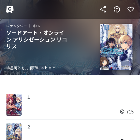
ファンタジー
6
ソードアート・オンライ
ン アリシゼーション リコ
リス
緋呂河とも, 川原礫, ａｂｅｃ
１
715
２