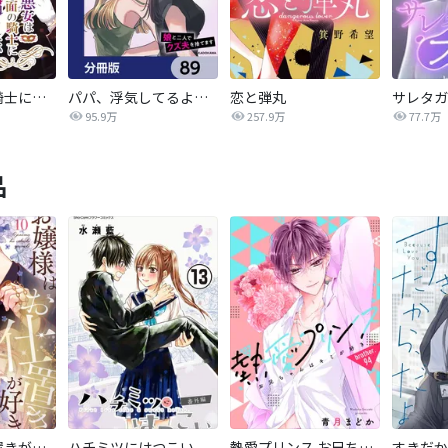
悪女は仮面の騎士に騙されない
パパ、浮気してるよ？娘と二人でクズ夫を捨てます【分冊版】
恋と弾丸
95.9万
257.9万
77.7万
品
お嬢様はお仕置きが好き
ハチミツにはつこい
熱愛プリンス お兄ちゃんはキミが好き
すきだか