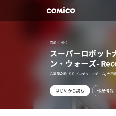
恋愛
0
スーパーロボット大
ン・ウォーズ- Recor
八房龍之助, ＳＲプロデュースチーム, 寺田
作品情報
はじめから読む