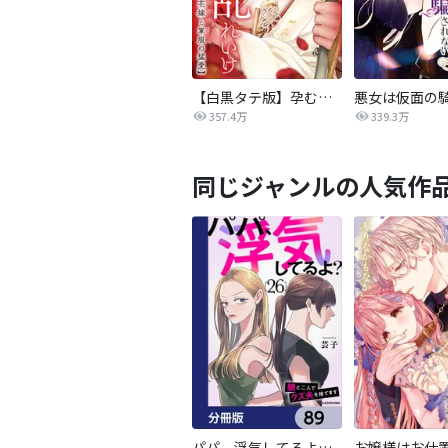
【白黒タテ版】孕むまで乱れいけ～身代わり花嫁と軍服の猛愛
357.4万
339.3万
同じジャンルの人気作
パパ、浮気してるよ？娘と二人でクズ夫を捨てます【分冊版】