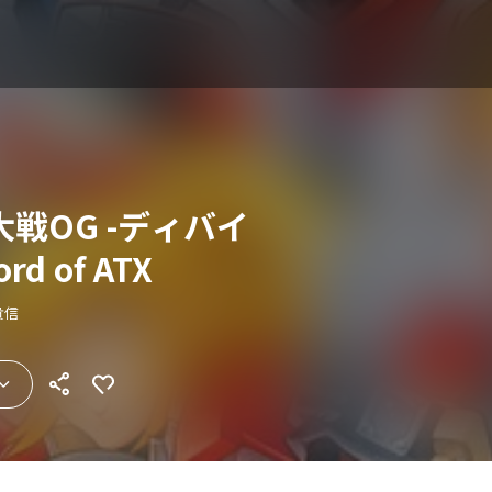
戦OG -ディバイ
d of ATX
貴信