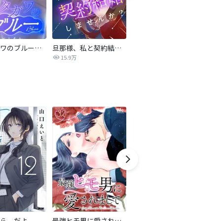
サレタガワのブルー【タテヨミ】
旦那様、私と契約結婚しませんか？【タテヨミ】
私の中に傾国の悪女がいますが、絶対に国は滅ぼしません！【タテヨミ】
15.9万
9,697
ら、だよ
最強ヒモ男に愛されまして
おとなの初恋【マイクロ】