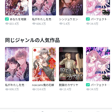
あなたを地獄に堕とすまで
私がわたしを売る理由
シンジュウエンド【タテヨミ】
パーフェクトグリッター
833.4万
606.3万
5.4万
34.9万
同じジャンルの人気作品
私がわたしを売る理由
noicomi鬼の花嫁
脱獄のカザリヤ
パーフェクトグリッター
606.3万
314.6万
13.4万
34.9万