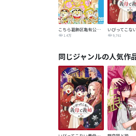
こちら葛飾区亀有公園前派出所
1.4万
9,761
同じジャンルの人気作
いびってこない義母と義姉
野良猫と狼