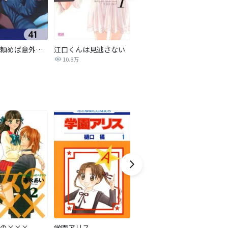
女友達は頼めば意外とヤらせてくれる【分冊版】
江口くんは見逃さない
夫婦以上、恋人未満。【分冊版】
10.8万
14.9万
の×××
学園アリス
ビジョカツ！ 【分冊版】
極