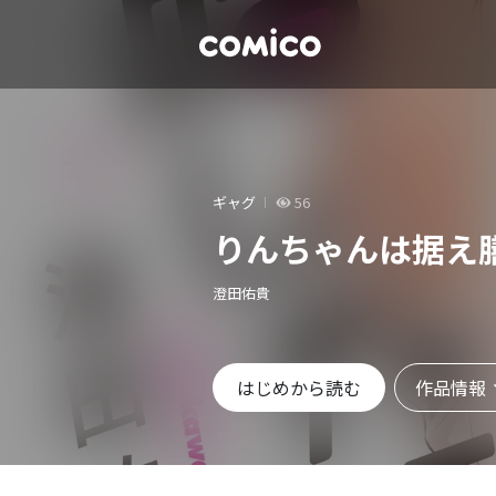
ギャグ
56
りんちゃんは据え
澄田佑貴
作品情報
はじめから読む