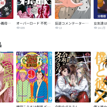
いびってこない義母と義姉
オーバーロード 不死者のOh!
反逆コメンテーターエンドウさん
699
13
14.1万
品
増田こうすけ劇場 ギャグマンガ日和GB
令和のダラさん
僕と彼女