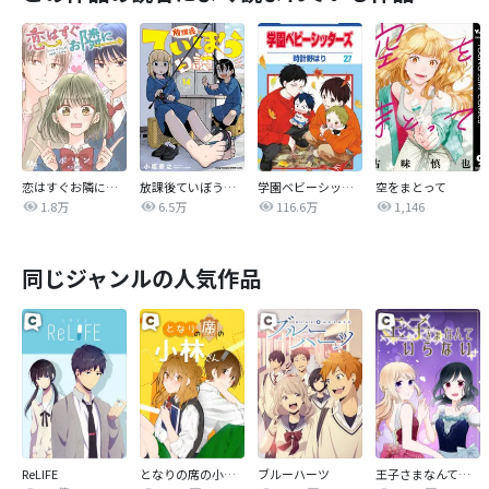
恋はすぐお隣に【タテヨミ】
放課後ていぼう日誌
学園ベビーシッターズ
空をまとって
1.8万
6.5万
116.6万
1,146
同じジャンルの人気作品
ReLIFE
となりの席の小林さん。
ブルーハーツ
王子さまなんていらない