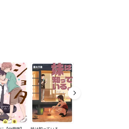
に【分冊版】
妹は知っている
東京貧困女子。【単話】