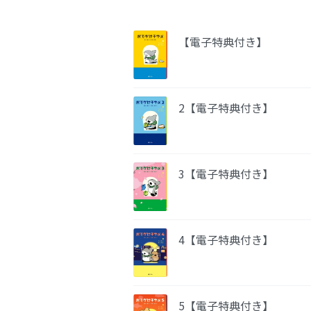
【電子特典付き】
2【電子特典付き】
3【電子特典付き】
4【電子特典付き】
5【電子特典付き】