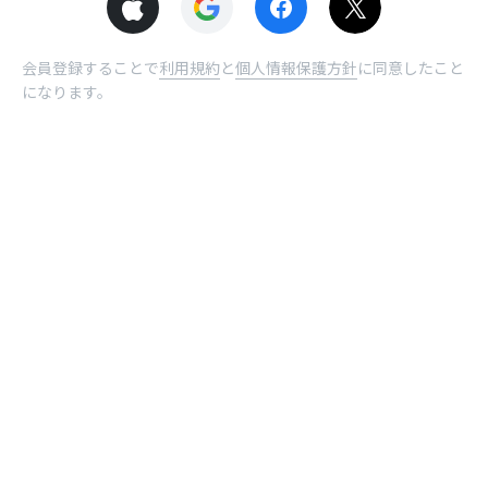
会員登録することで
利用規約
と
個人情報保護方針
に同意したこと
になります。
© NHN comico Corp.
ホーム
受取BOX
曜日
ログイン