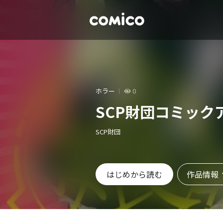
ホラー
0
SCP財団コミック
SCP財団
作品情報
はじめから読む