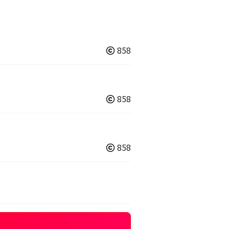
858
858
858