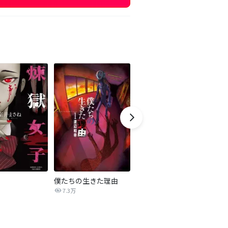
僕たちの生きた理由
悪の華道を行きましょう
カ
7.3万
8.1万