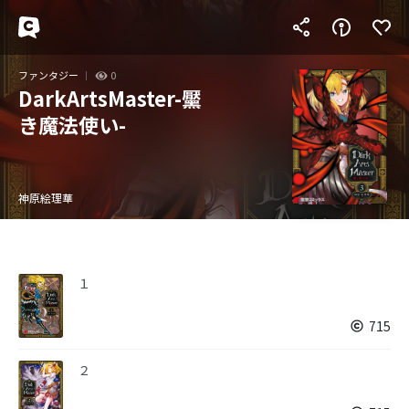
ファンタジー
0
DarkArtsMaster-黶
き魔法使い-
神原絵理華
１
715
２