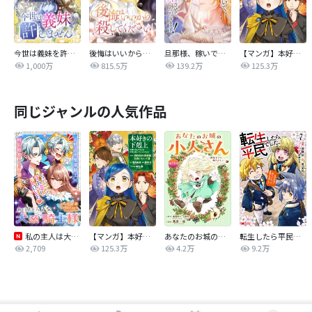
今世は義妹を許しません
後悔はいいから殺してください
旦那様、稼いで離婚させていただきます！
【マンガ】本好きの下剋上 第四部
1,000万
815.5万
139.2万
125.3万
同じジャンルの人気作品
私の主人は大きな犬系騎士様
【マンガ】本好きの下剋上 第四部
あなたのお城の小人さん ～御飯下さい、働きますっ～（コミック）【分冊版】
転生したら平民でした。～生活水準に耐えられないので貴族を目指します～（コミック）
2,709
125.3万
4.2万
9.2万