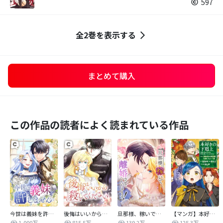
597
全2巻を表示する
まとめて購入
この作品の読者によく読まれている作品
今世は義妹を許しません
後悔はいいから殺してください
旦那様、稼いで離婚させていただきます！
【マンガ】本好きの下剋上 第四部
1,000万
815.5万
139.2万
125.3万