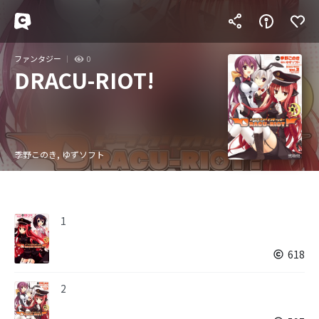
ファンタジー
0
DRACU-RIOT!
季野このき, ゆずソフト
1
618
2