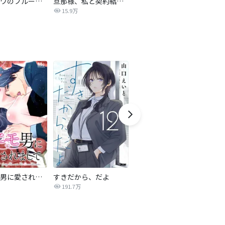
サレタガワのブルー【タテヨミ】
旦那様、私と契約結婚しませんか？【タテヨミ】
私の中に傾国の悪女がいますが、絶対に国は滅ぼしません！【タテヨミ】
15.9万
9,697
最強ヒモ男に愛されまして
すきだから、だよ
おとなの初恋【マイクロ】
191.7万
9.0万