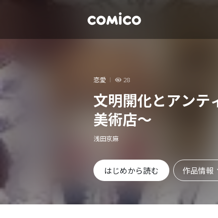
恋愛
28
文明開化とアンテ
美術店～
浅田京麻
作品情報
はじめから読む