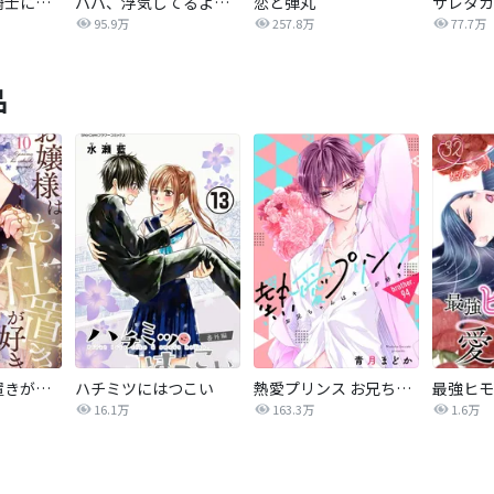
悪女は仮面の騎士に騙されない
パパ、浮気してるよ？娘と二人でクズ夫を捨てます【分冊版】
恋と弾丸
95.9万
257.8万
77.7万
品
お嬢様はお仕置きが好き
ハチミツにはつこい
熱愛プリンス お兄ちゃんはキミが好き
16.1万
163.3万
1.6万