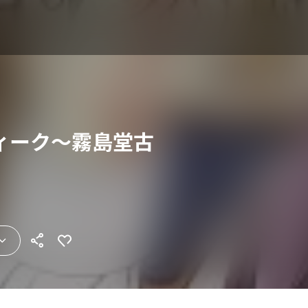
ィーク～霧島堂古