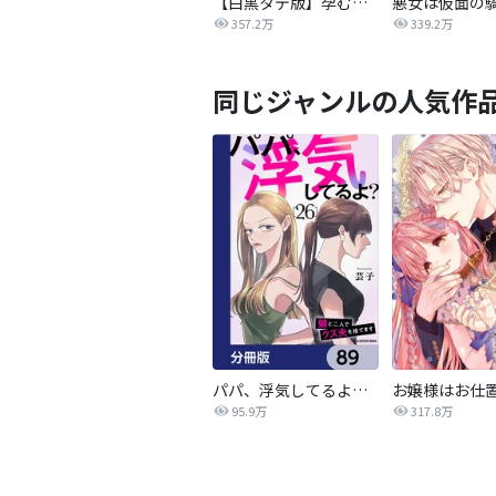
【白黒タテ版】孕むまで乱れいけ～身代わり花嫁と軍服の猛愛
357.2万
339.2万
同じジャンルの人気作
パパ、浮気してるよ？娘と二人でクズ夫を捨てます【分冊版】
95.9万
317.8万