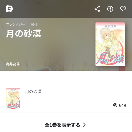
ファンタジー
9
月の砂漠
亀井高秀
月の砂漠
649
全1巻を表示する