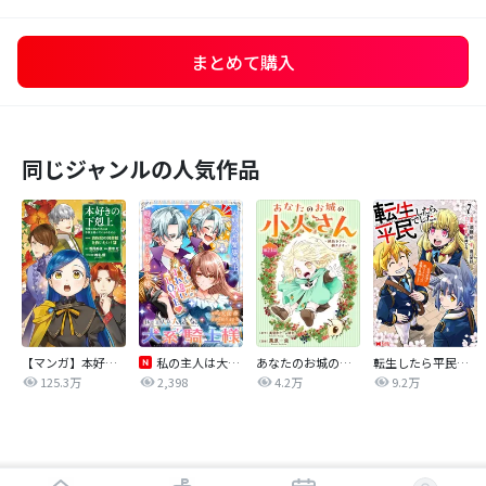
まとめて購入
同じジャンルの人気作品
【マンガ】本好きの下剋上 第四部
私の主人は大きな犬系騎士様
あなたのお城の小人さん ～御飯下さい、働きますっ～（コミック）【分冊版】
転生したら平民でした。～生活水準に耐えられないので貴族を目指します～（コミック）
125.3万
2,398
4.2万
9.2万