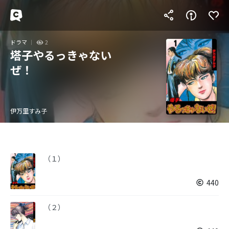
ドラマ
2
塔子やるっきゃない
ぜ！
伊万里すみ子
（１）
440
（２）