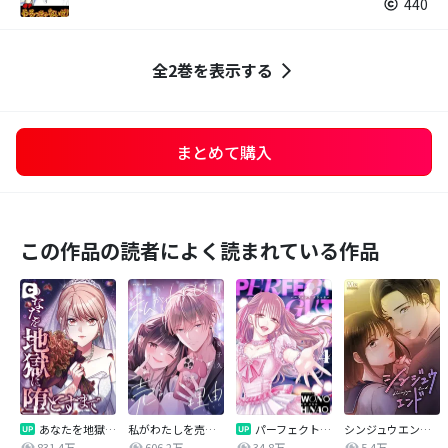
440
全2巻を表示する
まとめて購入
この作品の読者によく読まれている作品
あなたを地獄に堕とすまで
私がわたしを売る理由
パーフェクトグリッター
シンジュウエンド【タテヨミ】
831.4万
606.2万
34.8万
5.4万