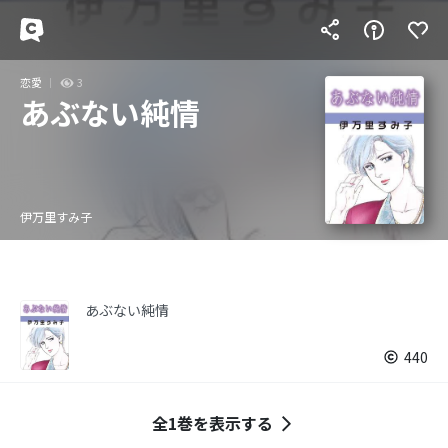
恋愛
3
あぶない純情
伊万里すみ子
あぶない純情
440
全1巻を表示する