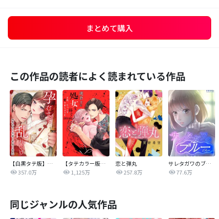
まとめて購入
この作品の読者によく読まれている作品
【白黒タテ版】孕むまで乱れいけ～身代わり花嫁と軍服の猛愛
【タテカラー版】漣蒼士に処女を捧ぐ～さあ、じっくり愛でましょうか
恋と弾丸
サレタガワのブルー【タテヨミ】
357.0万
1,125万
257.8万
77.6万
同じジャンルの人気作品