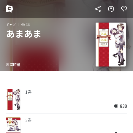
ギャグ
38
あまあま
志摩時緒
1巻
838
2巻