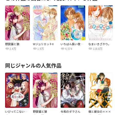
野良猫と狼
WジュリエットII
いちばん長い夜をよろしく
なまいきざかり。
2.4万
1.9万
4,574
118.8万
同じジャンルの人気作品
いびってこない義母と義姉
野良猫と狼
令和のダラさん
僕と彼女の×××