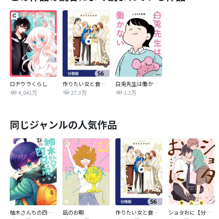
ロヂウラくらし
作りたい女と食べたい女【分冊版】
白兎先生は働かない【タテヨミ】
4,041万
27.3万
1.2万
同じジャンルの人気作品
柚木さんちの四兄弟。
凪のお暇
作りたい女と食べたい女【分冊版】
ショタおに【分冊版】