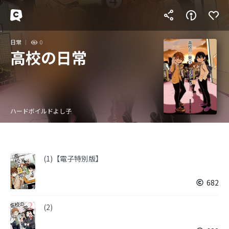
日常
0
高校の日常
ハードボイルドよし子
(1)【電子特別版】
682
(2)