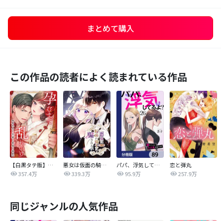
まとめて購入
この作品の読者によく読まれている作品
【白黒タテ版】孕むまで乱れいけ～身代わり花嫁と軍服の猛愛
悪女は仮面の騎士に騙されない
パパ、浮気してるよ？娘と二人でクズ夫を捨てます【分冊版】
恋と弾丸
357.4万
339.3万
95.9万
257.9万
同じジャンルの人気作品