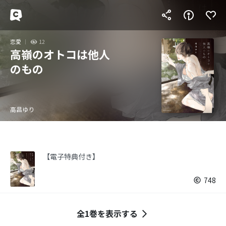
恋愛
12
高嶺のオトコは他人
のもの
高昌ゆり
【電子特典付き】
748
全1巻を表示する