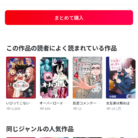
まとめて購入
この作品の読者によく読まれている作品
いびってこない義母と義姉
オーバーロード 不死者のOh!
反逆コメンテーターエンドウさん
女友達は頼めば意外とヤらせてくれる【分冊版】
9,809
699
13
14.1万
同じジャンルの人気作品