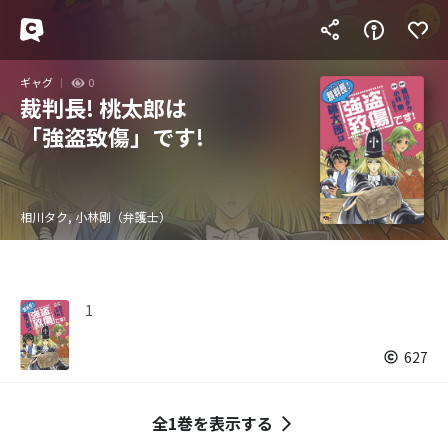
ギャグ
0
裁判長! 桃太郎は
「強盗致傷」です!
相川タク, 小林剛（弁護士）
1
627
全1巻を表示する