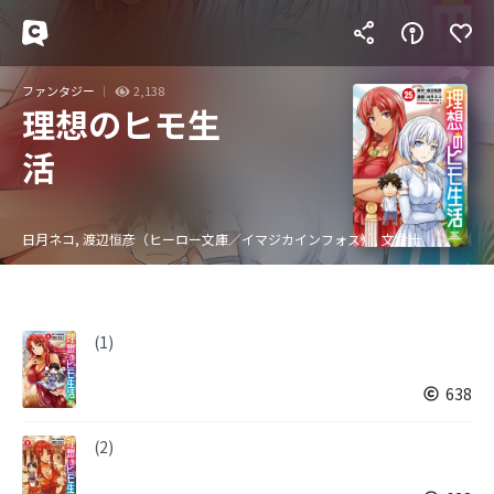
ファンタジー
2,138
理想のヒモ生
活
日月ネコ, 渡辺恒彦（ヒーロー文庫／イマジカインフォス）, 文倉十
(1)
638
(2)