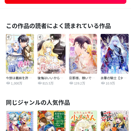
この作品の読者によく読まれている作品
今世は義妹を許しません
後悔はいいから殺してください
旦那様、稼いで離婚させていただきます！
氷華の騎士【タテヨミ】
1,000万
815.5万
139.2万
10.9万
同じジャンルの人気作品