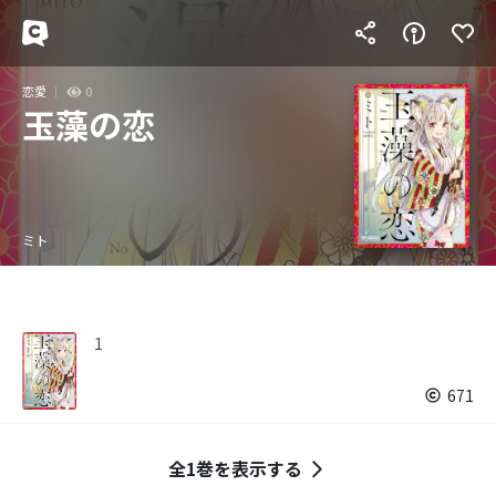
恋愛
0
玉藻の恋
ミト
1
671
全1巻を表示する