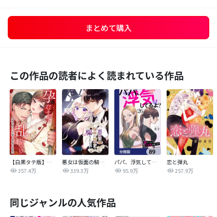
まとめて購入
この作品の読者によく読まれている作品
【白黒タテ版】孕むまで乱れいけ～身代わり花嫁と軍服の猛愛
悪女は仮面の騎士に騙されない
パパ、浮気してるよ？娘と二人でクズ夫を捨てます【分冊版】
恋と弾丸
357.4万
339.3万
95.9万
257.9万
同じジャンルの人気作品