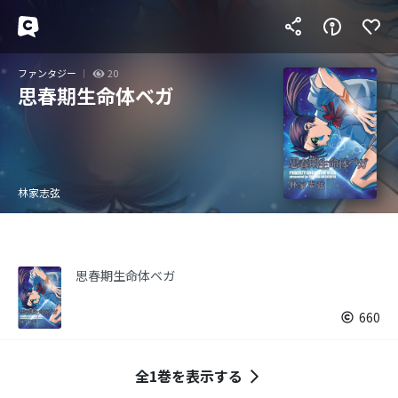
ファンタジー
20
思春期生命体ベガ
林家志弦
思春期生命体ベガ
660
全1巻を表示する