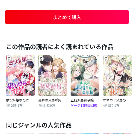
まとめて購入
この作品の読者によく読まれている作品
悪役令嬢なのに、狼公爵様に発情されてます
黒幕の公爵が契約結婚を提案しました
正統派悪役令嬢の裏事情
オオカミ公爵の秘密
255.1万
2,639万
870.1万
ゲージ12時間回復
同じジャンルの人気作品