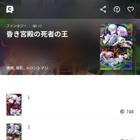
ファンタジー
10
昏き宮殿の死者の王
唐崎, 槻影, メロントマリ
１
748
２