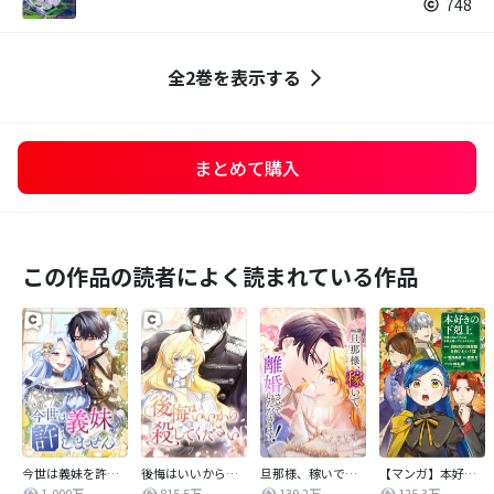
748
全2巻を表示する
まとめて購入
この作品の読者によく読まれている作品
今世は義妹を許しません
後悔はいいから殺してください
旦那様、稼いで離婚させていただきます！
【マンガ】本好きの下剋上 第四部
1,000万
815.5万
139.2万
125.3万