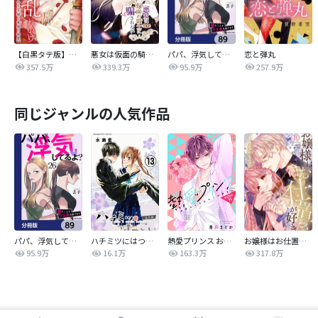
【白黒タテ版】孕むまで乱れいけ～身代わり花嫁と軍服の猛愛
悪女は仮面の騎士に騙されない
パパ、浮気してるよ？娘と二人でクズ夫を捨てます【分冊版】
恋と弾丸
357.5万
339.3万
95.9万
257.9万
同じジャンルの人気作品
パパ、浮気してるよ？娘と二人でクズ夫を捨てます【分冊版】
ハチミツにはつこい
熱愛プリンス お兄ちゃんはキミが好き
お嬢様はお仕置きが好き
95.9万
16.1万
163.3万
317.8万