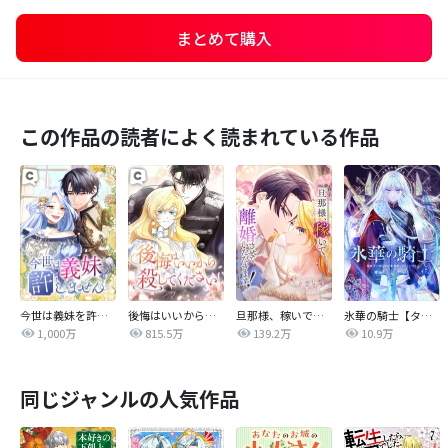
まとめて購入
この作品の読者によく読まれている作品
今世は義妹を許しません
後悔はいいから殺してください
旦那様、稼いで離婚させていただきます！
氷華の騎士【タテヨミ】
1,000万
815.5万
139.2万
10.9万
同じジャンルの人気作品