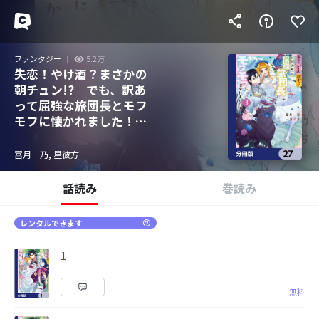
ファンタジー
5.2万
失恋！やけ酒？まさかの
朝チュン!? でも、訳あ
って屈強な旅団長とモフ
モフに懐かれました！
【分冊版】
冨月一乃, 星彼方
話読み
巻読み
レンタルできます
1
無料