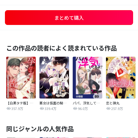
まとめて購入
この作品の読者によく読まれている作品
【白黒タテ版】孕むまで乱れいけ～身代わり花嫁と軍服の猛愛
悪女は仮面の騎士に騙されない
パパ、浮気してるよ？娘と二人でクズ夫を捨てます【分冊版】
恋と弾丸
357.9万
339.4万
96.0万
257.9万
同じジャンルの人気作品