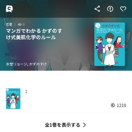
恋愛
0
マンガでわかる かずのす
け式美肌化学のルール
氷堂リョージ, かずのすけ
1
1210
全1巻を表示する