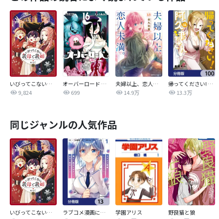
いびってこない義母と義姉
オーバーロード 不死者のOh!
夫婦以上、恋人未満。【分冊版】
帰ってください! 阿久津さん【分冊版】
9,824
699
14.9万
13.3万
同じジャンルの人気作品
いびってこない義母と義姉
ラブコメ漫画に入ってしまったので、推しの負けヒロインを全力で幸せにする【分冊版】
学園アリス
野良猫と狼