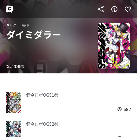
ギャグ
0
ダイミダラー
なかま亜咲
健全ロボOGS1巻
682
健全ロボOGS2巻