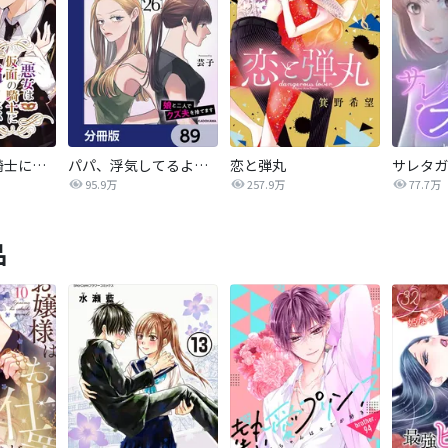
悪女は仮面の騎士に騙されない
パパ、浮気してるよ？娘と二人でクズ夫を捨てます【分冊版】
恋と弾丸
95.9万
257.9万
77.7万
品