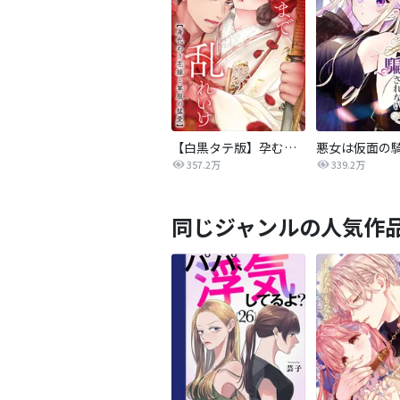
【白黒タテ版】孕むまで乱れいけ～身代わり花嫁と軍服の猛愛
357.2万
339.2万
同じジャンルの人気作