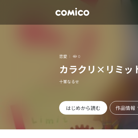
恋愛
0
カラクリ×リミッ
十峯なるせ
作品情報
はじめから読む