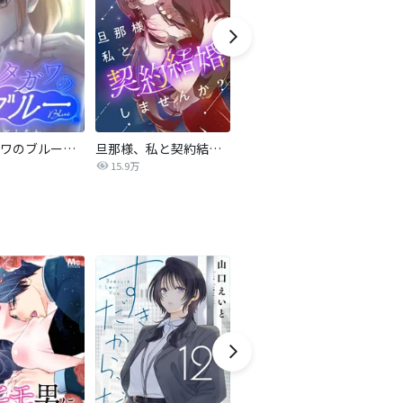
サレタガワのブルー【タテヨミ】
旦那様、私と契約結婚しませんか？【タテヨミ】
私の中に傾国の悪女がいますが、絶対に国は滅ぼしません！【タテヨミ】
15.9万
9,697