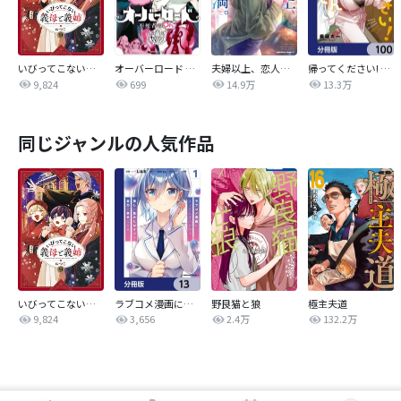
いびってこない義母と義姉
オーバーロード 不死者のOh!
夫婦以上、恋人未満。【分冊版】
帰ってください! 阿久津さん【分冊版】
9,824
699
14.9万
13.3万
同じジャンルの人気作品
いびってこない義母と義姉
ラブコメ漫画に入ってしまったので、推しの負けヒロインを全力で幸せにする【分冊版】
野良猫と狼
極主夫道
9,824
3,656
2.4万
132.2万