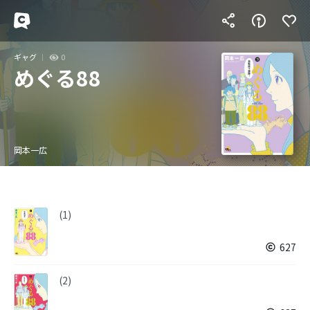
ギャグ
0
めぐる88
岡本一広
(1)
627
(2)