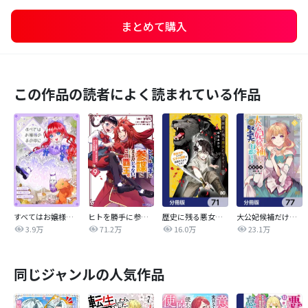
まとめて購入
この作品の読者によく読まれている作品
すべてはお嬢様の手の中に【タテヨミ】
ヒトを勝手に参謀にするんじゃない、この覇王。～ゲーム世界に放り込まれたオタクの苦労～（コミック）
歴史に残る悪女になるぞ 悪役令嬢になるほど王子の溺愛は加速するようです!【分冊版】
大公妃候補だけど、堅実に行こうと思います【分冊版】
3.9万
71.2万
16.0万
23.1万
同じジャンルの人気作品