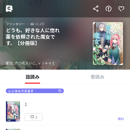
ファンタジー
31.4万
どうも、好きな人に惚れ
薬を依頼された魔女で
す。【分冊版】
釜田, 六つ花えいこ, ｖｉｅｎｔ
話読み
巻読み
レンタルできます
1
2
無料