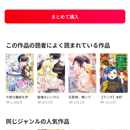
まとめて購入
この作品の読者によく読まれている作品
今世は義妹を許しません
後悔はいいから殺してください
旦那様、稼いで離婚させていただきます！
【マンガ】本好きの下剋上 第四部
1,000万
815.5万
139.2万
125.3万
同じジャンルの人気作品