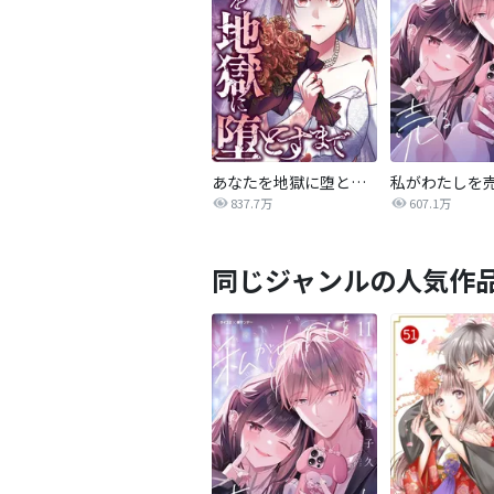
あなたを地獄に堕とすまで
私がわたしを
837.7万
607.1万
同じジャンルの人気作