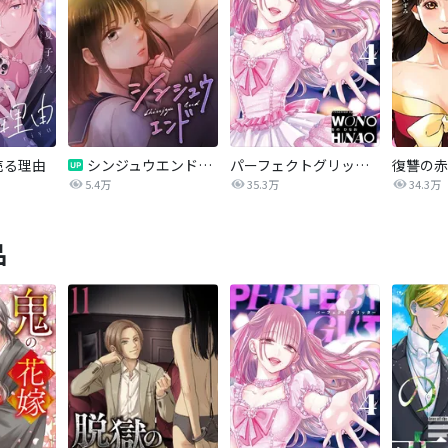
売る理由
シンジュウエンド【タテヨミ】
パーフェクトグリッター
5.4万
35.3万
34.3万
品