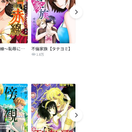
復讐の赤線～恥辱にまみれた少女の運命～【タテヨミ】
不倫家族【タテヨミ】
夫を社会的に抹殺する5つの方法
1.8万
629.6万