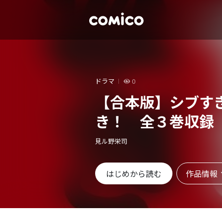
ドラマ
0
【合本版】シブす
き！ 全３巻収録
見ル野栄司
作品情報
はじめから読む