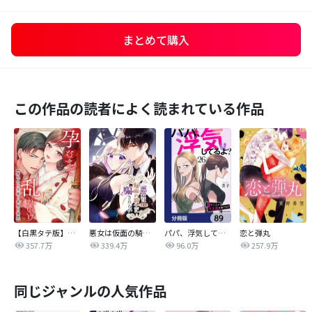
まとめて購入
この作品の読者によく読まれている作品
【白黒タテ版】孕むまで乱れいけ～身代わり花嫁と軍服の猛愛
悪女は仮面の騎士に騙されない
パパ、浮気してるよ？娘と二人でクズ夫を捨てます【分冊版】
恋と弾丸
357.7万
339.4万
96.0万
257.9万
同じジャンルの人気作品