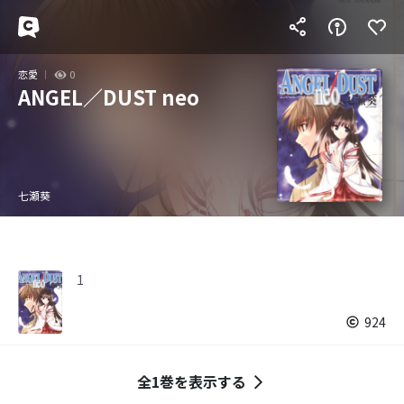
恋愛
0
ANGEL／DUST neo
七瀬葵
1
924
全1巻を表示する