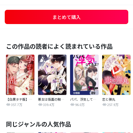
まとめて購入
この作品の読者によく読まれている作品
【白黒タテ版】孕むまで乱れいけ～身代わり花嫁と軍服の猛愛
悪女は仮面の騎士に騙されない
パパ、浮気してるよ？娘と二人でクズ夫を捨てます【分冊版】
恋と弾丸
357.7万
339.4万
96.0万
257.9万
同じジャンルの人気作品