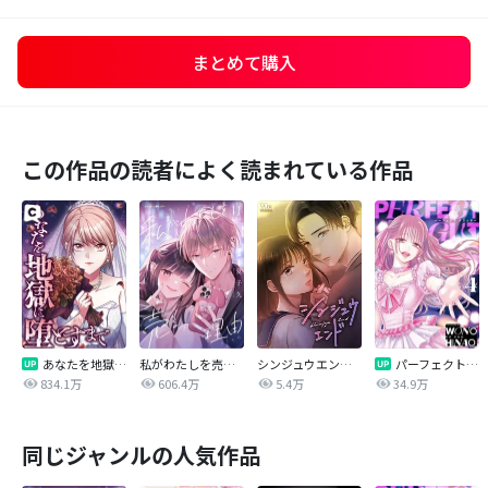
まとめて購入
この作品の読者によく読まれている作品
あなたを地獄に堕とすまで
私がわたしを売る理由
シンジュウエンド【タテヨミ】
パーフェクトグリッター
834.1万
606.4万
5.4万
34.9万
同じジャンルの人気作品