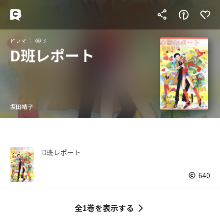
ドラマ
3
D班レポート
坂田靖子
D班レポート
640
全1巻を表示する