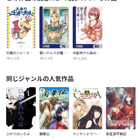
天幕のジャードゥーガル
碧いホルスの瞳 -男装の女王の物語-【分冊版】
本能寺から始める信長との天下統一【分冊版】
2.5万
3.9万
5,089
同じジャンルの人気作品
ひかりのいろは
蘭華伝
カッサンドラ ～運命の美しき女たち～
新星源平戦記