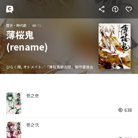
歴史・時代劇
71
薄桜鬼
(rename)
ひらく椥, オトメイト／「薄桜鬼碧血録」製作委員会
巻之壱
638
巻之弐