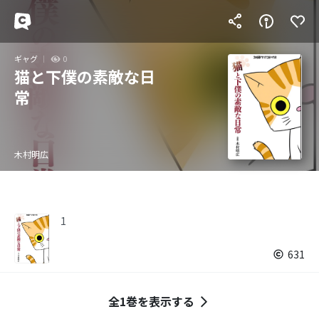
ギャグ
0
猫と下僕の素敵な日
常
木村明広
1
631
全1巻を表示する