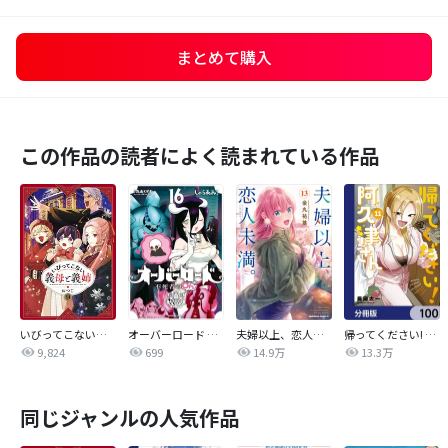
まとめて購入
この作品の読者によく読まれている作品
いびってこない義母と義姉
オーバーロード 不死者のOh!
夫婦以上、恋人未満。【分冊版】
帰ってください! 阿久津さん【分冊版】
9,824
699
14.9万
13.3万
同じジャンルの人気作品