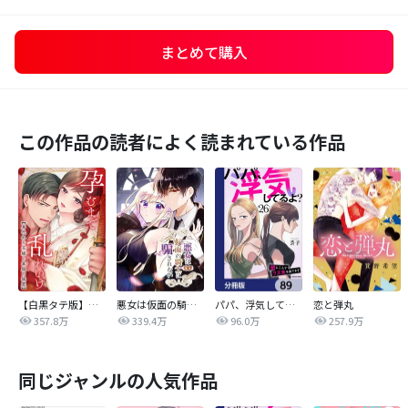
まとめて購入
この作品の読者によく読まれている作品
【白黒タテ版】孕むまで乱れいけ～身代わり花嫁と軍服の猛愛
悪女は仮面の騎士に騙されない
パパ、浮気してるよ？娘と二人でクズ夫を捨てます【分冊版】
恋と弾丸
357.8万
339.4万
96.0万
257.9万
同じジャンルの人気作品