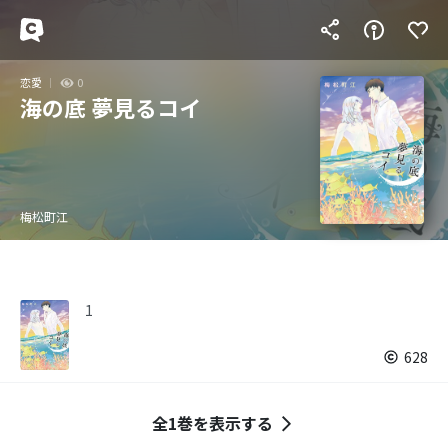
恋愛
0
海の底 夢見るコイ
梅松町江
1
628
全1巻を表示する