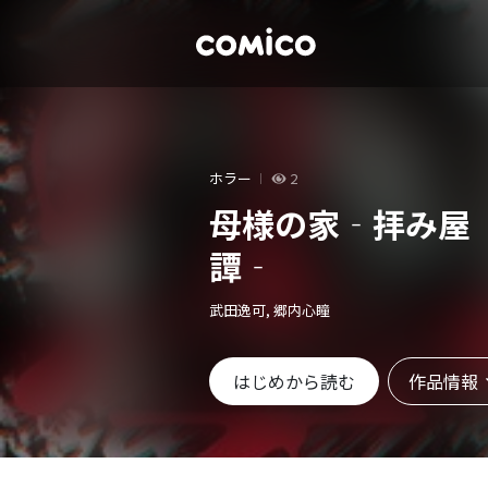
ホラー
2
母様の家‐拝み屋
譚‐
武田逸可, 郷内心瞳
作品情報
はじめから読む