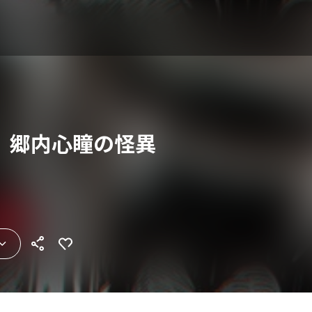
 郷内心瞳の怪異