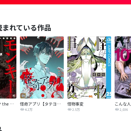
読まれている作品
モンキーピーク the Rock
怪奇アプリ【タテヨミ】
怪物事変
こんな人
4.2万
2.5万
2,036
品