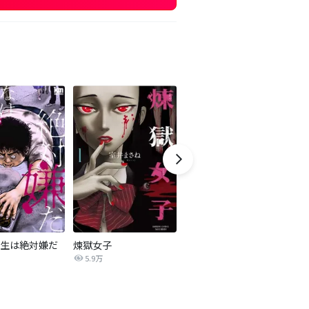
生は絶対嫌だ
煉獄女子
僕たちの生きた理由
5.9万
7.3万