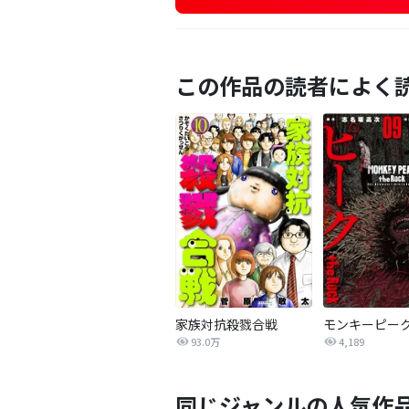
この作品の読者によく
家族対抗殺戮合戦
93.0万
4,189
同じジャンルの人気作