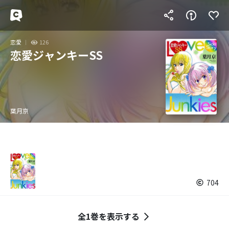
恋愛
126
恋愛ジャンキーSS
葉月京
704
全1巻を表示する