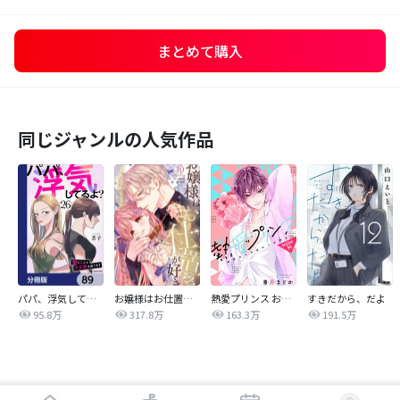
まとめて購入
同じジャンルの人気作品
パパ、浮気してるよ？娘と二人でクズ夫を捨てます【分冊版】
お嬢様はお仕置きが好き
熱愛プリンス お兄ちゃんはキミが好き
すきだから、だよ
95.8万
317.8万
163.3万
191.5万