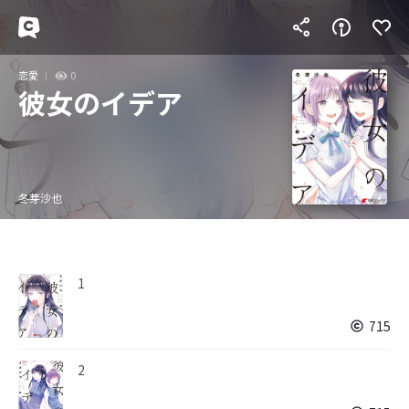
恋愛
0
彼女のイデア
冬芽沙也
1
715
2