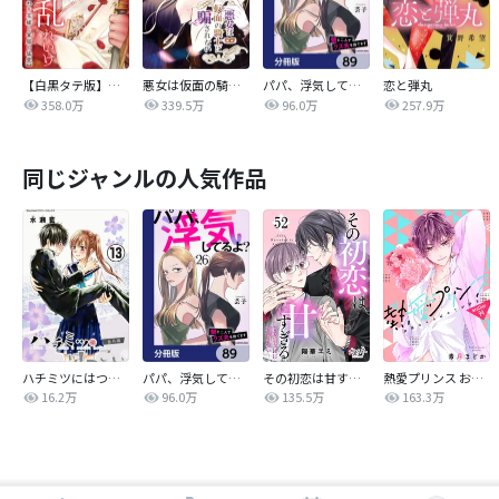
【白黒タテ版】孕むまで乱れいけ～身代わり花嫁と軍服の猛愛
悪女は仮面の騎士に騙されない
パパ、浮気してるよ？娘と二人でクズ夫を捨てます【分冊版】
恋と弾丸
358.0万
339.5万
96.0万
257.9万
同じジャンルの人気作品
ハチミツにはつこい
パパ、浮気してるよ？娘と二人でクズ夫を捨てます【分冊版】
その初恋は甘すぎる～恋愛処女には刺激が強い～
熱愛プリンス お兄ちゃんはキミが好き
16.2万
96.0万
135.5万
163.3万