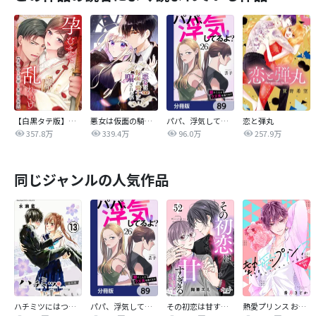
【白黒タテ版】孕むまで乱れいけ～身代わり花嫁と軍服の猛愛
悪女は仮面の騎士に騙されない
パパ、浮気してるよ？娘と二人でクズ夫を捨てます【分冊版】
恋と弾丸
357.8万
339.4万
96.0万
257.9万
同じジャンルの人気作品
ハチミツにはつこい
パパ、浮気してるよ？娘と二人でクズ夫を捨てます【分冊版】
その初恋は甘すぎる～恋愛処女には刺激が強い～
熱愛プリンス お兄ちゃんはキミが好き