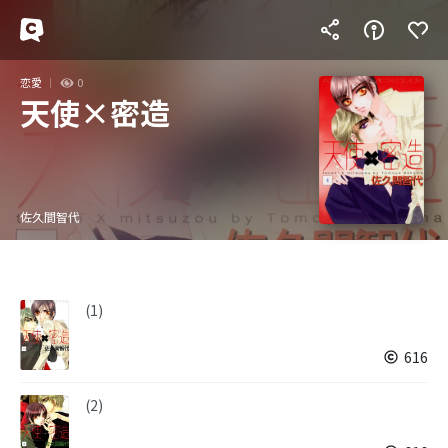
恋愛
0
天使×密造
佐久間智代
(1)
616
(2)