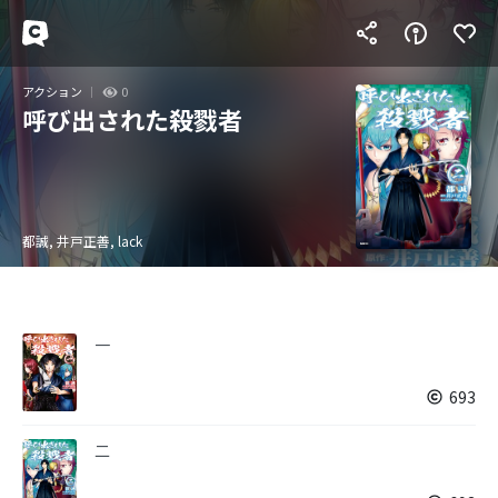
アクション
0
呼び出された殺戮者
都誠, 井戸正善, lack
一
693
二