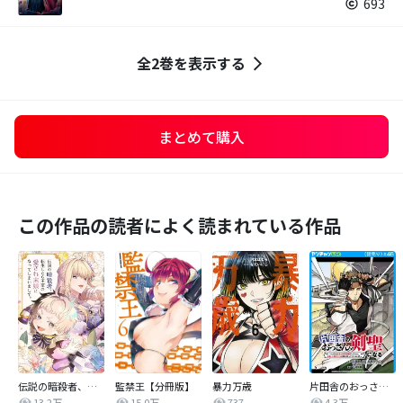
693
全2巻を表示する
まとめて購入
この作品の読者によく読まれている作品
伝説の暗殺者、転生したら王家の愛され末娘になってしまいまして。【タテヨミ】
監禁王【分冊版】
暴力万歳
片田舎のおっさん、剣聖になる～ただの田舎の剣術師範だったのに、大成した弟子たちが俺を放ってくれない件～(話売り)
13.2万
15.0万
737
4.3万