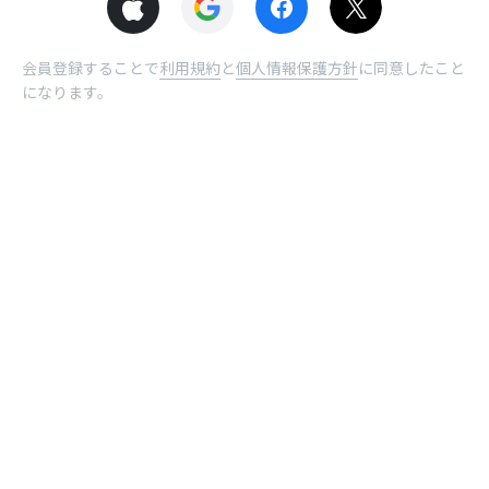
会員登録することで
利用規約
と
個人情報保護方針
に同意したこと
になります。
© NHN comico Corp.
ホーム
受取BOX
曜日
ログイン