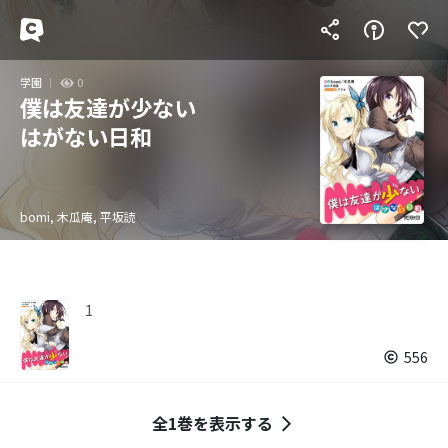
学園
0
僕は友達が少ない
はがない日和
bomi, 木瓜庵, 平坂読
1
556
全1巻を表示する