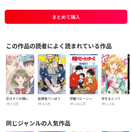
まとめて購入
この作品の読者によく読まれている作品
恋はすぐお隣に【タテヨミ】
放課後ていぼう日誌
学園ベビーシッターズ
空をまとって
1.8万
6.5万
116.6万
1,146
同じジャンルの人気作品