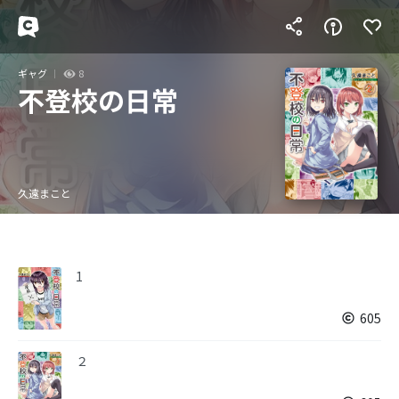
ギャグ
8
不登校の日常
久遠まこと
1
605
２