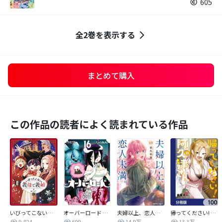
605
全2巻を表示する
まとめて購入
この作品の読者によく読まれている作品
いびってこない義母と義姉
オーバーロード 不死者のOh!
夫婦以上、恋人未満。【分冊版】
帰ってください! 阿久津さん【分冊版】
9,824
699
14.9万
13.3万