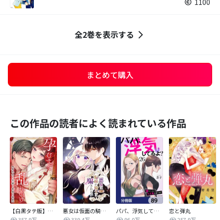
1100
全2巻を表示する
まとめて購入
この作品の読者によく読まれている作品
【白黒タテ版】孕むまで乱れいけ～身代わり花嫁と軍服の猛愛
悪女は仮面の騎士に騙されない
パパ、浮気してるよ？娘と二人でクズ夫を捨てます【分冊版】
恋と弾丸
357.9万
339.4万
96.0万
257.9万