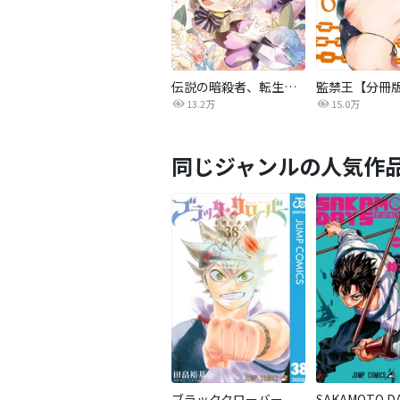
伝説の暗殺者、転生したら王家の愛され末娘になってしまいまして。【タテヨミ】
監禁王【分冊
13.2万
15.0万
同じジャンルの人気作
ブラッククローバー
SAKAMOTO D