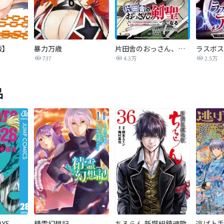
版】
暴力万歳
片田舎のおっさん、剣聖になる～ただの田舎の剣術師範だったのに、大成した弟子たちが俺を放ってくれない件～(話売り)
737
4.3万
2.5万
品
AYS
精霊幻想記
ちるらん 新撰組鎮魂歌
逃げ上手