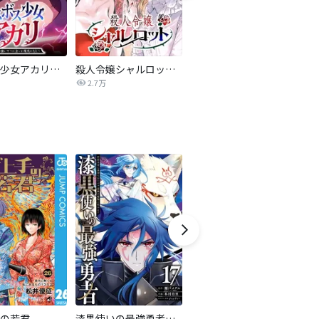
ラスボス少女アカリ～ワタシより強いやつに会いに現代に行く～【タテヨミ】
殺人令嬢シャルロット【タテヨミ】
怪獣８号 タテカラー版【タテヨミ】
ワ
2.7万
4.2万
の若君
漆黒使いの最強勇者 仲間全員に裏切られたので最強の魔物と組みます
監禁王【分冊版】