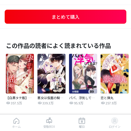
まとめて購入
この作品の読者によく読まれている作品
【白黒タテ版】孕むまで乱れいけ～身代わり花嫁と軍服の猛愛
悪女は仮面の騎士に騙されない
パパ、浮気してるよ？娘と二人でクズ夫を捨てます【分冊版】
恋と弾丸
357.5万
339.3万
95.9万
257.9万
同じジャンルの人気作品
はじめから読む
ホーム
受取BOX
曜日
ログイン