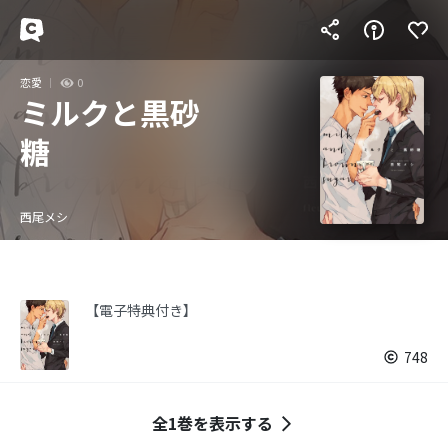
恋愛
0
ミルクと黒砂
糖
西尾メシ
【電子特典付き】
748
全1巻を表示する